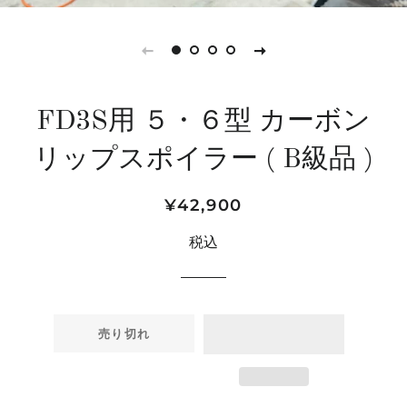
FD3S用 ５・６型 カーボン
リップスポイラー ( B級品 )
通
販
¥42,900
常
売
税込
価
価
格
格
売り切れ