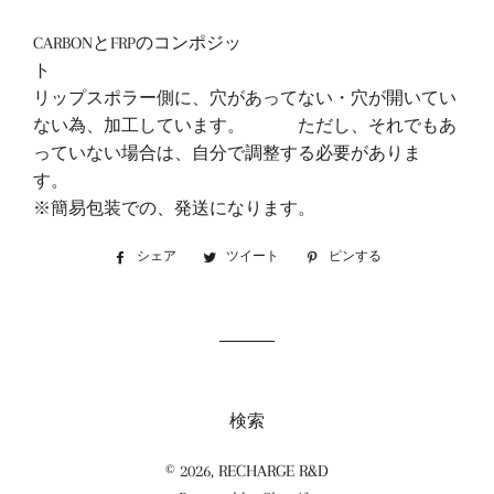
CARBONとFRPのコンポジッ
リップスポラー側に、穴があってない・
穴が開いてい
ない為、加工しています。 ただし、それでもあ
っていない場合は、自分で調整する必要がありま
す
※簡易包装での、発送になります。
シェア
Facebook
ツイート
Twitter
ピンする
Pinterest
で
に
で
シ
投
ピ
ェ
稿
ン
ア
す
す
す
る
る
る
検索
© 2026,
RECHARGE R&D